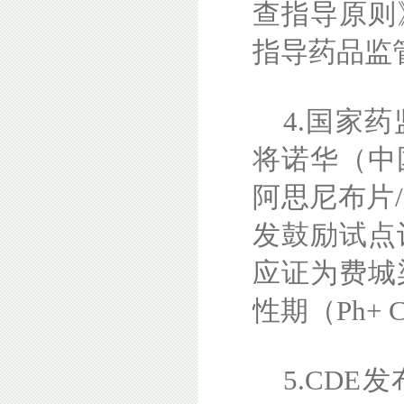
查指导原则
指导药品监
4.国家
将诺华（中
阿思尼布片
发鼓励试点
应证为费城
性期（Ph+ 
5.CD